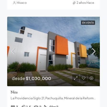
Hivaco
2 años Hace
EN VENTA
desde
$1,030,000
Niza
La Providencia Siglo 21, Pachuquilla, Mineral de la Reforma, Hidalgo, 42186, México
3
1.5
2
91
m2