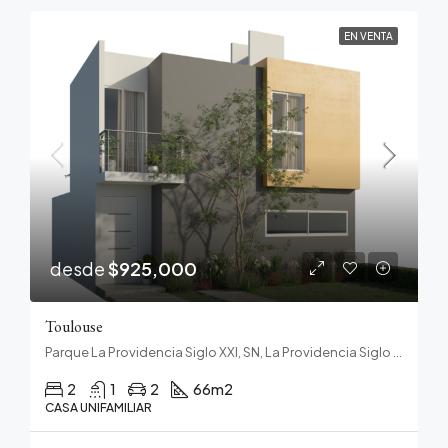
EN VENTA
desde
$925,000
Toulouse
Parque La Providencia Siglo XXI, SN, La Providencia Siglo 21, Pachuquilla, Mineral de la Reforma, Hidalgo, 42186, México
2
1
2
66
m2
CASA UNIFAMILIAR