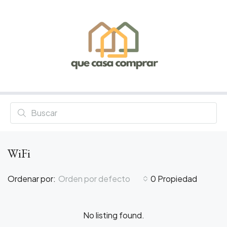
WiFi
Ordenar por:
Orden por defecto
0 Propiedad
No listing found.